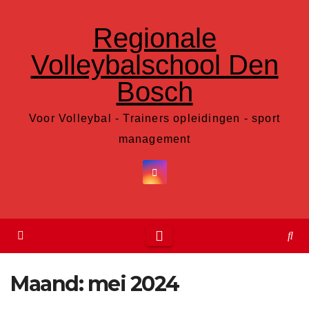
Ga
Regionale
naar
de
Volleybalschool Den
inhoud
Bosch
Voor Volleybal - Trainers opleidingen - sport
management
Maand:
mei 2024